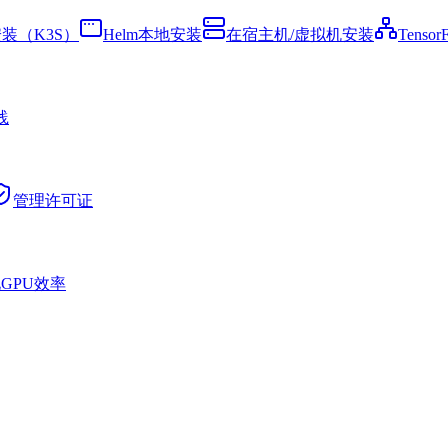
装（K3S）
Helm本地安装
在宿主机/虚拟机安装
Tenso
践
管理许可证
GPU效率