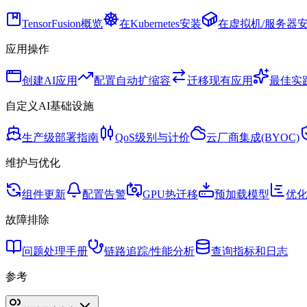
TensorFusion概览
在Kubernetes安装
在虚拟机/服务器安
应用操作
创建AI应用
配置自动扩缩容
迁移现有应用
最佳实
自定义AI基础设施
生产级部署指南
QoS级别与计价
云厂商集成(BYOC)
维护与优化
组件更新
配置告警
GPU热迁移
预加载模型
优化
故障排除
问题处理手册
链路追踪/性能分析
查询指标和日志
参考