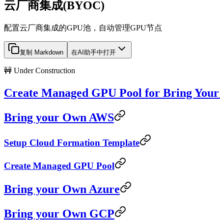
云厂商集成(BYOC)
配置云厂商集成的GPU池，自动管理GPU节点
复制 Markdown
在AI助手中打开
🚧 Under Construction
Create Managed GPU Pool for Bring You
Bring your Own AWS
Setup Cloud Formation Template
Create Managed GPU Pool
Bring your Own Azure
Bring your Own GCP