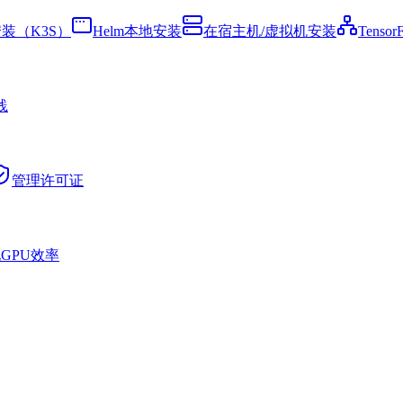
装（K3S）
Helm本地安装
在宿主机/虚拟机安装
Tenso
践
管理许可证
GPU效率