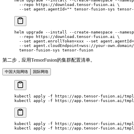
helm
 upgrade
 --install
 --create-namespace
 --namesp
  --repo
 https://download.tensor-fusion.ai
 \
  --set
 agent.agentId=""
 tensor-fusion-sys
 tensor-
helm
 upgrade
 --install
 --create-namespace
 --namesp
  --repo
 https://download.tensor-fusion.ai
 \
  --set
 agent.enrollToken=xxx
 --set
 agent.agentId=
  --set
 agent.cloudEndpoint=wss://your-own.domain/
  tensor-fusion-sys
 tensor-fusion
第二步，应用TensorFusion的集群配置清单。
中国大陆网络
国际网络
kubectl
 apply
 -f
 https://app.tensor-fusion.ai/tmpl
kubectl
 apply
 -f
 https://app.tensor-fusion.ai/tmpl
kubectl
 apply
 -f
 https://app.tensor-fusion.ai/tmpl
kubectl
 apply
 -f
 https://app.tensor-fusion.ai/tmpl