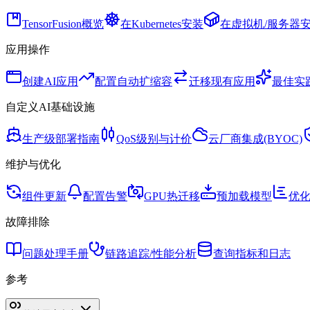
TensorFusion概览
在Kubernetes安装
在虚拟机/服务器安
应用操作
创建AI应用
配置自动扩缩容
迁移现有应用
最佳实
自定义AI基础设施
生产级部署指南
QoS级别与计价
云厂商集成(BYOC)
维护与优化
组件更新
配置告警
GPU热迁移
预加载模型
优化
故障排除
问题处理手册
链路追踪/性能分析
查询指标和日志
参考