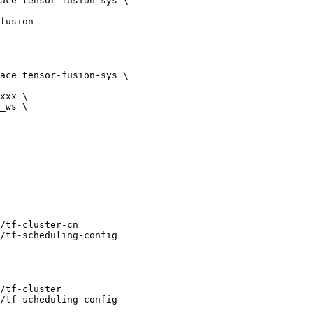
ace
 tensor-fusion-sys
 \
fusion
ace
 tensor-fusion-sys
 \
xxx
 \
_ws
 \
/tf-cluster-cn
/tf-scheduling-config
/tf-cluster
/tf-scheduling-config