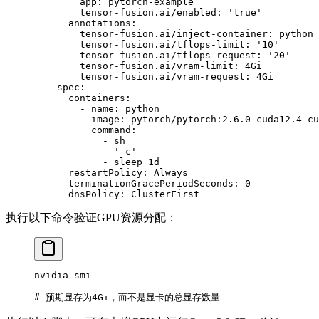
        app
: 
pytorch-example
        tensor-fusion.ai/enabled
: 
'true'
      annotations
:
        tensor-fusion.ai/inject-container
: 
python
        tensor-fusion.ai/tflops-limit
: 
'10'
        tensor-fusion.ai/tflops-request
: 
'20'
        tensor-fusion.ai/vram-limit
: 
4Gi
        tensor-fusion.ai/vram-request
: 
4Gi
    spec
:
      containers
:
        - 
name
: 
python
          image
: 
pytorch/pytorch:2.6.0-cuda12.4-cu
          command
:
            - 
sh
            - 
'-c'
            - 
sleep 1d
      restartPolicy
: 
Always
      terminationGracePeriodSeconds
: 
0
      dnsPolicy
: 
ClusterFirst
执行以下命令验证GPU资源分配：
nvidia-smi
# 预期显存为4Gi，而不是显卡的总显存数量