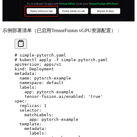
示例部署清单（已启用TensorFusion vGPU资源配置）：
# simple-pytorch.yaml
# kubectl apply -f simple-pytorch.yaml
apiVersion
: 
apps/v1
kind
: 
Deployment
metadata
:
  name
: 
pytorch-example
  namespace
: 
default
  labels
:
    app
: 
pytorch-example
    tensor-fusion.ai/enabled
: 
'true'
spec
:
  replicas
: 
1
  selector
:
    matchLabels
:
      app
: 
pytorch-example
  template
:
    metadata
:
      labels
: