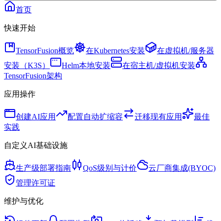
首页
快速开始
TensorFusion概览
在Kubernetes安装
在虚拟机/服务器
安装（K3S）
Helm本地安装
在宿主机/虚拟机安装
TensorFusion架构
应用操作
创建AI应用
配置自动扩缩容
迁移现有应用
最佳
实践
自定义AI基础设施
生产级部署指南
QoS级别与计价
云厂商集成(BYOC)
管理许可证
维护与优化