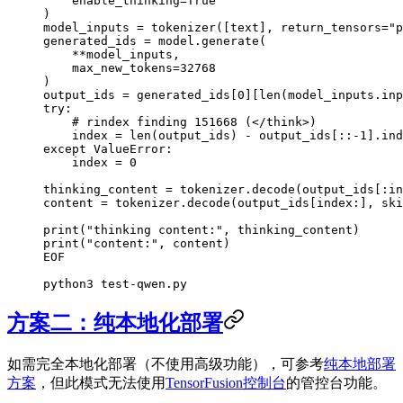
    enable_thinking=True
)
model_inputs = tokenizer([text], return_tensors="p
generated_ids = model.generate(
    **model_inputs,
    max_new_tokens=32768
)
output_ids = generated_ids[0][len(model_inputs.inp
try:
    # rindex finding 151668 (</think>)
    index = len(output_ids) - output_ids[::-1].ind
except ValueError:
    index = 0
thinking_content = tokenizer.decode(output_ids[:in
content = tokenizer.decode(output_ids[index:], ski
print("thinking content:", thinking_content)
print("content:", content)
EOF
python3
 test-qwen.py
方案二：纯本地化部署
如需完全本地化部署（不使用高级功能），可参考
纯本地部署
方案
，但此模式无法使用
TensorFusion控制台
的管控台功能。