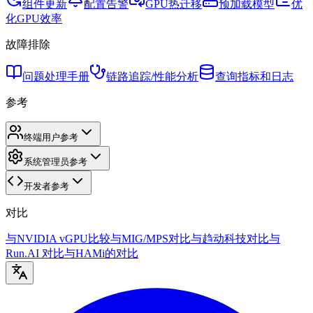
组件更新
配置告警
GPU热迁移
预加载模型
优
化GPU效率
故障排除
问题处理手册
链路追踪/性能分析
查询指标和日志
参考
终端用户参考
系统管理员参考
开发者参考
对比
与NVIDIA vGPU比较
与MIG/MPS对比
与趋动科技对比
与
Run.AI 对比
与HAMi的对比