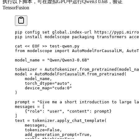
执行以下脚本，可在虚拟GPU中运行Qwen3 0.6B，验证
TensorFusion
pip
 config
 set
 global.index-url
 https://pypi.mirro
pip
 install
 modelscope
 packaging
 transformers
 acce
cat
 <<
 EOF
 >>
 test-qwen.py
from modelscope import AutoModelForCausalLM, AutoT
model_name = "Qwen/Qwen3-0.6B"
tokenizer = AutoTokenizer.from_pretrained(model_na
model = AutoModelForCausalLM.from_pretrained(
    model_name,
    torch_dtype="auto",
    device_map="cuda:0"
)
prompt = "Give me a short introduction to large la
messages = [
    {"role": "user", "content": prompt}
]
text = tokenizer.apply_chat_template(
    messages,
    tokenize=False,
    add_generation_prompt=True,