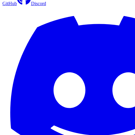
GitHub
Discord