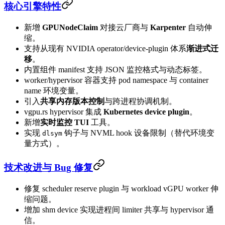
核心引擎特性
新增
GPUNodeClaim
对接云厂商与
Karpenter
自动伸
缩。
支持从现有 NVIDIA operator/device-plugin 体系
渐进式迁
移
。
内置组件 manifest 支持 JSON 监控格式与动态标签。
worker/hypervisor 容器支持 pod namespace 与 container
name 环境变量。
引入
共享内存版本控制
与跨进程协调机制。
vgpu.rs hypervisor 集成
Kubernetes device plugin
。
新增
实时监控 TUI
工具。
实现
钩子与 NVML hook 设备限制（替代环境变
dlsym
量方式）。
技术改进与 Bug 修复
修复 scheduler reserve plugin 与 workload vGPU worker 伸
缩问题。
增加 shm device 实现进程间 limiter 共享与 hypervisor 通
信。